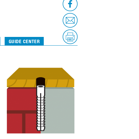
GUIDE CENTER
Beskrivning
Artiklar
Bilder
Montage
Lastkapacitet