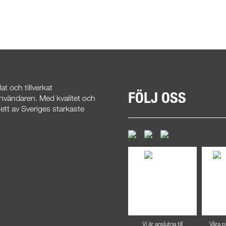
t och tillverkat
FÖLJ OSS
användaren. Med kvalitet och
 ett av Sveriges starkaste
Vi är anslutna till
Våra p