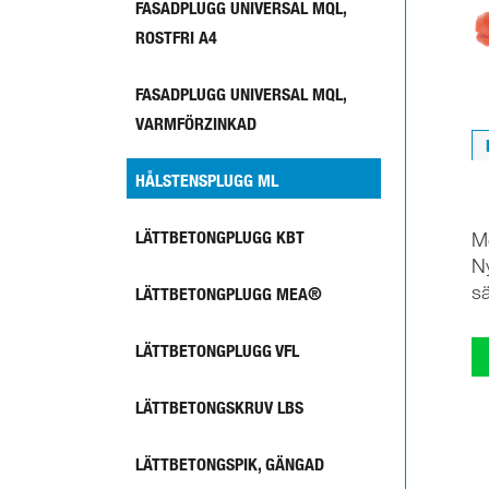
FASADPLUGG UNIVERSAL MQL,
ROSTFRI A4
FASADPLUGG UNIVERSAL MQL,
VARMFÖRZINKAD
HÅLSTENSPLUGG ML
LÄTTBETONGPLUGG KBT
Mo
Ny
sä
LÄTTBETONGPLUGG MEA®
LÄTTBETONGPLUGG VFL
LÄTTBETONGSKRUV LBS
LÄTTBETONGSPIK, GÄNGAD