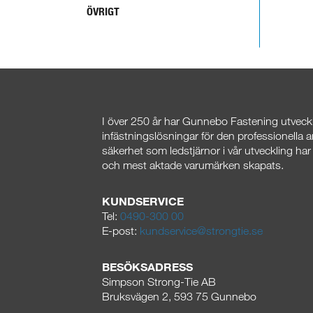
ÖVRIGT
I över 250
år har Gunnebo Fastening utveckla
infästningslösningar för den professionella 
säkerhet som ledstjärnor i vår utveckling har
och mest aktade varumärken skapats.
KUNDSERVICE
Tel:
0490-300 00
E-post:
kundservice@strongtie.se
BESÖKSADRESS
Simpson Strong-Tie AB
Bruksvägen 2, 593 75 Gunnebo