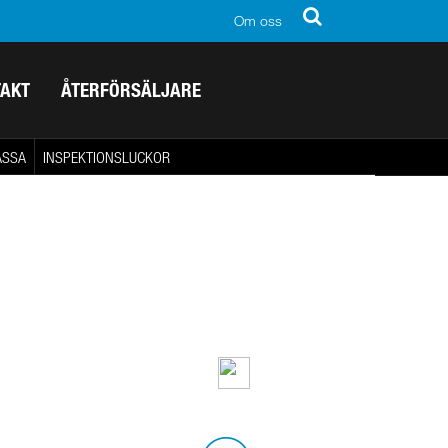
Om oss
TAKT
ÅTERFÖRSÄLJARE
ASSA
INSPEKTIONSLUCKOR
Produkten kan
monteras utomhus eller
i fuktiga miljöer.
Klicka för att läsa mer.