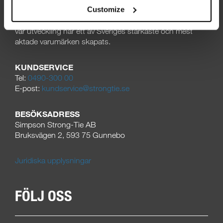
Customize
tillverkat infästningslösningar för den professionella
användaren. Med kvalitet och säkerhet som ledstjärnor i
vår utveckling har ett av Sveriges starkaste och mest
aktade varumärken skapats.
KUNDSERVICE
Tel:
0490-300 00
E-post:
kundservice@strongtie.se
BESÖKSADRESS
Simpson Strong-Tie AB
Bruksvägen 2, 593 75 Gunnebo
Juridiska upplysningar
FÖLJ OSS