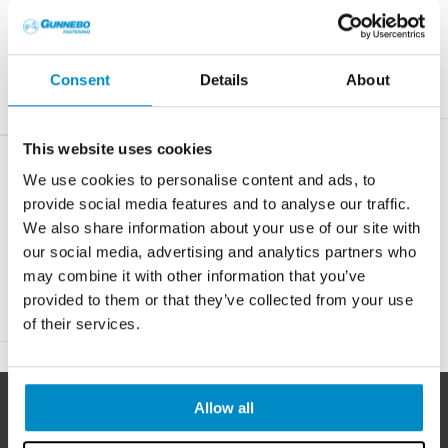
Consent
Details
About
This website uses cookies
SPÅNSKIVESKRUV TRÄ
We use cookies to personalise content and ads, to
provide social media features and to analyse our traffic.
We also share information about your use of our site with
our social media, advertising and analytics partners who
may combine it with other information that you’ve
provided to them or that they’ve collected from your use
of their services.
Allow all
I över 250
år har Gunnebo Fastening utvecklat och