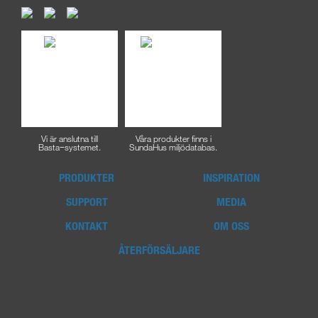
Vi är anslutna till
Våra produkter finns i
Basta−systemet.
SundaHus miljödatabas.
PRODUKTER
INSPIRATION
SUPPORT
MEDIA
KONTAKT
OM OSS
ÅTERFÖRSÄLJARE