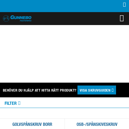
PRODUKTER
INSPIRATION
SUPPORT
MEDIA
KONTAKT
OM OSS
ÅTERFÖRSÄLJARE
SPÅNSKIVE- OCH SOCKELSKRUV
BEHÖVER DU HJÄLP ATT HITTA RÄTT PRODUKT?
VISA
SKRUVGUIDEN
FILTER
GOLVSPÅNSKRUV BORR
OSB-/SPÅNSKIVESKRUV