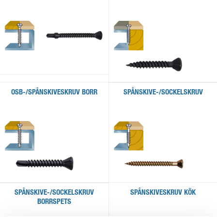
BESLAGSKRUV
FARMARSKRUV
GIPSSKRUV
GOLV-, SOCKEL- OCH LAMINATSKRUV
MONTAGESKRUV
PANELSKRUV
OSB-/SPÅNSKIVESKRUV BORR
SPÅNSKIVE-/SOCKELSKRUV
PLÅTSKRUV
SANDWICHPANELSKRUV
SKIVSKRUV
SPÅNSKIVE- OCH SOCKELSKRUV
STÅLKONSTRUKTIONSKRUV
TILLBEHÖR
TRALLSKRUV
SPÅNSKIVE-/SOCKELSKRUV
SPÅNSKIVESKRUV KÖK
TRÄSKRUV
BORRSPETS
ÖVRIG SKRUV