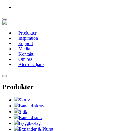
Produkter
Inspiration
Support
Media
Kontakt
Om oss
Återförsäljare
Produkter
Skruv
Bandad skruv
Spik
Bandad spik
Byggbeslag
Expander & Plugg