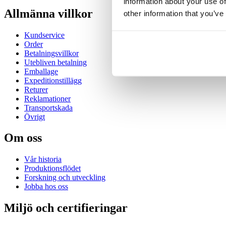
information about your use of
Allmänna villkor
other information that you’ve
Kundservice
Order
Betalningsvillkor
Utebliven betalning
Emballage
Expeditionstillägg
Returer
Reklamationer
Transportskada
Övrigt
Om oss
Vår historia
Produktionsflödet
Forskning och utveckling
Jobba hos oss
Miljö och certifieringar