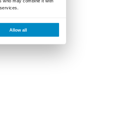
ers who may combine it with
 services.
Allow all