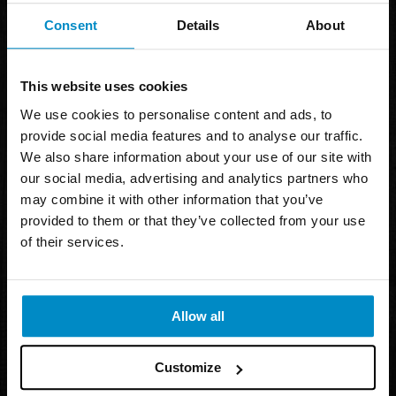
Tel:
0490-300 00
Consent
Details
About
E-post:
kundservice@strongtie.se
BESÖKSADRESS
This website uses cookies
Simpson Strong-Tie AB
We use cookies to personalise content and ads, to
Bruksvägen 2, 593 75 Gunnebo
provide social media features and to analyse our traffic.
We also share information about your use of our site with
Juridiska upplysningar
our social media, advertising and analytics partners who
may combine it with other information that you’ve
FÖLJ OSS
provided to them or that they’ve collected from your use
of their services.
Allow all
Customize