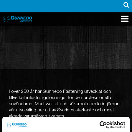
PRODUKTER
INSPIRATION
SUPPORT
MEDIA
KONTAKT
OM OSS
ÅTERFÖRSÄLJARE
I över 250
år har Gunnebo Fastening utvecklat och
tillverkat infästningslösningar för den professionella
användaren. Med kvalitet och säkerhet som ledstjärnor i
vår utveckling har ett av Sveriges starkaste och mest
aktade varumärken skapats.
KUNDSERVICE