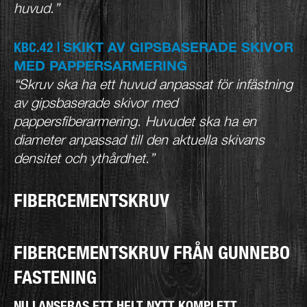
huvud.”
SKIKT AV GIPSBASERADE SKIVOR
KBC.42 |
MED PAPPERSARMERING
“Skruv ska ha ett huvud anpassat för infästning
av gipsbaserade skivor med
pappersfiberarmering. Huvudet ska ha en
diameter anpassad till den aktuella skivans
densitet och ythårdhet.”
FIBERCEMENTSKRUV
FIBERCEMENTSKRUV FRÅN GUNNEBO
FASTENING
NU LANSERAS ETT HELT NYTT KOMPLETT