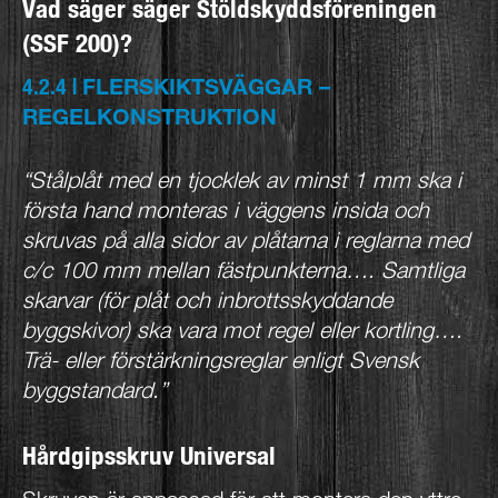
Vad säger säger Stöldskyddsföreningen
(SSF 200)?
FLERSKIKTSVÄGGAR –
4.2.4 |
REGELKONSTRUKTION
“Stålplåt med en tjocklek av minst 1 mm ska i
första hand monteras i väggens insida och
skruvas på alla sidor av plåtarna i reglarna med
c/c 100 mm mellan fästpunkterna…. Samtliga
skarvar (för plåt och inbrottsskyddande
byggskivor) ska vara mot regel eller kortling….
Trä- eller förstärkningsreglar enligt Svensk
byggstandard.”
Hårdgipsskruv Universal