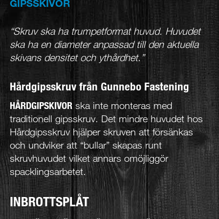
GIPSSKIVOR
“Skruv ska ha trumpetformat huvud. Huvudet
ska ha en diameter anpassad till den aktuella
skivans densitet och ythårdhet.”
Hårdgipsskruv från Gunnebo Fastening
HÅRDGIPSKIVOR
ska inte monteras med
traditionell gipsskruv. Det mindre huvudet hos
Hårdgipsskruv hjälper skruven att försänkas
och undviker att “bullar” skapas runt
skruvhuvudet vilket annars omöjliggör
spacklingsarbetet.
INBROTTSPLÅT