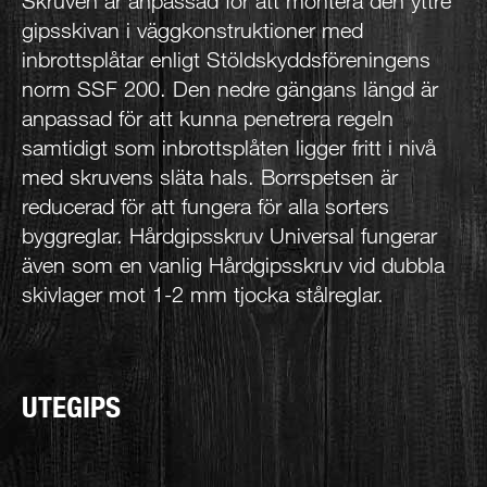
Skruven är anpassad för att montera den yttre
gipsskivan i väggkonstruktioner med
inbrottsplåtar enligt Stöldskyddsföreningens
norm SSF 200. Den nedre gängans längd är
anpassad för att kunna penetrera regeln
samtidigt som inbrottsplåten ligger fritt i nivå
med skruvens släta hals. Borrspetsen är
reducerad för att fungera för alla sorters
byggreglar. Hårdgipsskruv Universal fungerar
även som en vanlig Hårdgipsskruv vid dubbla
skivlager mot 1-2 mm tjocka stålreglar.
UTEGIPS