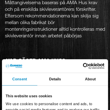
Måttangivelserna baseras på AMA Hus krav
och på enskilda skivleverantörers förskrifter.
Eftersom rekommendationerna kan skilja sig
mellan olika fabrikat bör
montenringsinstruktioner alltid kontrolleras med
skivleverantör innan arbetet påbörjas
VAD SÄGER AMA HUS?
SKIKT AV SKIVOR AV TRÄ ELLER
KE |
TRÄBASERAT MATERIAL
Consent
Details
About
“Vid skruvning mot underlag av trä väljs skruv
med gängfri zon som motsvarar skivans
This website uses cookies
tjocklek för erhållande av maximal anliggning.”
We use cookies to personalise content and ads, to
provide social media features and to analyse our traffic.