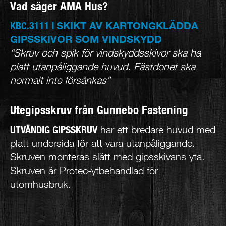
Vad säger AMA Hus?
SKIKT AV KARTONGKLÄDDA
KBC.3111 |
GIPSSKIVOR SOM VINDSKYDD
“Skruv och spik för vindskyddsskivor ska ha
platt utanpåliggande huvud. Fästdonet ska
normalt inte försänkas”
Utegipsskruv från Gunnebo Fastening
UTVÄNDIG GIPSSKRUV
har ett bredare huvud med
platt undersida för att vara utanpåliggande.
Skruven monteras slätt med gipsskivans yta.
Skruven är Protec-ytbehandlad för
utomhusbruk.