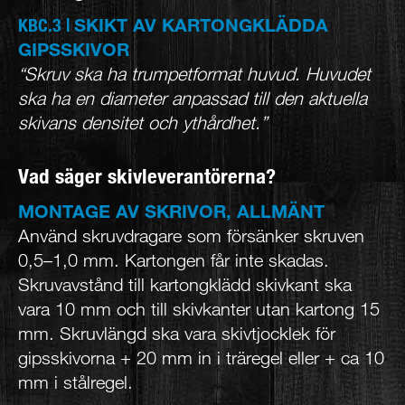
SKIKT AV KARTONGKLÄDDA
KBC.3 |
GIPSSKIVOR
“Skruv ska ha trumpetformat huvud. Huvudet
ska ha en diameter anpassad till den aktuella
skivans densitet och ythårdhet.”
Vad säger skivleverantörerna?
MONTAGE AV SKRIVOR, ALLMÄNT
Använd skruvdragare som försänker skruven
0,5–1,0 mm. Kartongen får inte skadas.
Skruvavstånd till kartongklädd skivkant ska
vara 10 mm och till skivkanter utan kartong 15
mm. Skruvlängd ska vara skivtjocklek för
gipsskivorna + 20 mm in i träregel eller + ca 10
mm i stålregel.