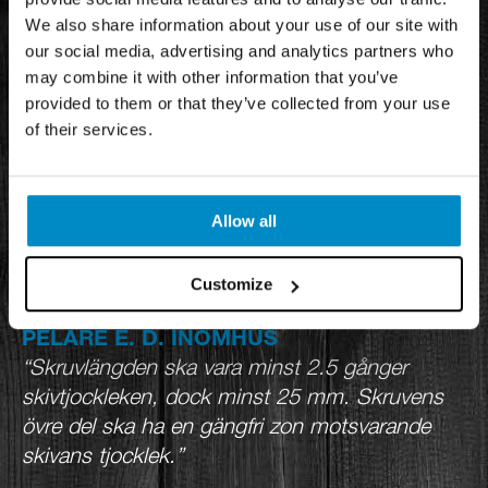
SKIKT AV SKIVOR AV TRÄ ELLER
KEB |
We also share information about your use of our site with
TRÄBASERAT MATERIAL
our social media, advertising and analytics partners who
“Skruvlängden ska vara minst 2 gånger
may combine it with other information that you’ve
skivtjockleken, dock minst 19 mm.”
provided to them or that they’ve collected from your use
of their services.
SKIKT AV SPÅNSKIVOR
KEJ |
“Skruv ska ha försänkande huvud.
Skruvlängden ska vara minst 2-2,5 gånger
Allow all
skivstjockleken”
Customize
SKIKT AV OSB-SKIVOR I VÄGG,
KEL.21 |
PELARE E. D. INOMHUS
“Skruvlängden ska vara minst 2.5 gånger
skivtjockleken, dock minst 25 mm. Skruvens
övre del ska ha en gängfri zon motsvarande
skivans tjocklek.”