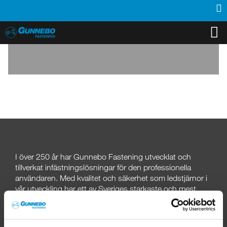
PRODUKTER
INSPIRATION
SUPPORT
MEDIA
KONTAKT
OM OSS
ÅTERFÖRSÄLJARE
I över 250
år har Gunnebo Fastening utvecklat och
tillverkat infästningslösningar för den professionella
användaren. Med kvalitet och säkerhet som ledstjärnor i
vår utveckling har ett av Sveriges starkaste och mest
aktade varumärken skapats.
KUNDSERVICE