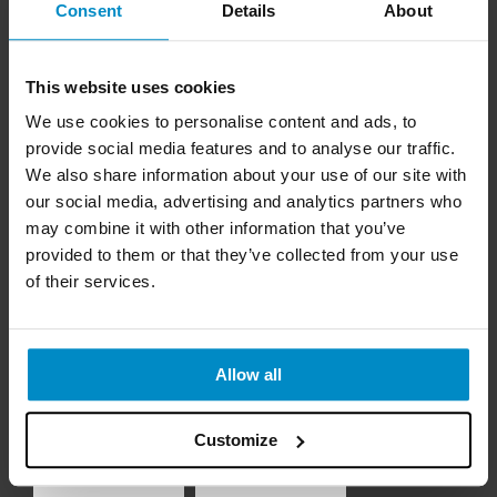
Consent
Details
About
Tel:
0490-300 00
E-post:
kundservice@strongtie.se
This website uses cookies
BESÖKSADRESS
We use cookies to personalise content and ads, to
Simpson Strong-Tie AB
Bruksvägen 2, 593 75 Gunnebo
provide social media features and to analyse our traffic.
We also share information about your use of our site with
our social media, advertising and analytics partners who
Juridiska upplysningar
may combine it with other information that you’ve
provided to them or that they’ve collected from your use
FÖLJ OSS
of their services.
Allow all
Customize