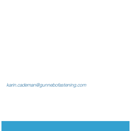
I kommersiella syften får bilder från Gunnebo Fastenings
bildbank endast användas av företag inom
Gunnebo Fastenings koncern samt
samarbetspartners till
Gunnebo Fastening.
Bolagsnamnet Gbo Fastening Systems AB alt. logotype
måste alltid finnas med när en bild eller presstext används.
För mer information kontakta Karin Cademan –
karin.cademan@gunnebofastening.com
| +46 722 324 564
LOGOTYP