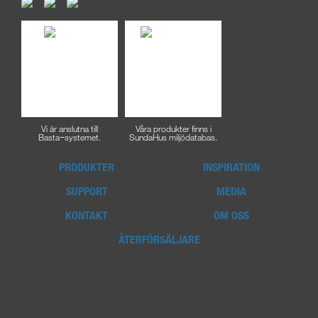
Vi är anslutna till
Våra produkter finns i
Basta−systemet.
SundaHus miljödatabas.
PRODUKTER
INSPIRATION
SUPPORT
MEDIA
KONTAKT
OM OSS
ÅTERFÖRSÄLJARE