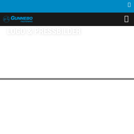
PRODUKTER
INSPIRATION
SUPPORT
MEDIA
KONTAKT
OM OSS
ÅTERFÖRSÄLJARE
LOGO & PRESSBILDER
LADDA NER GUNNEBO FASTENINGS
LOGOTYPER SAMT ANDRA BILDER SOM
ÄR GODKÄNDA FÖR BRUK I PRESS OCH
ANDRA MEDIEKANALER.