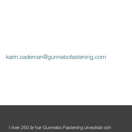
PRESSBILDER
MEDIAKONTAKT
Karin Cademan
Marknadskommunikatör
karin.cademan@gunnebofastening.com
+46 722 324 564
+46 490 89 224
I över 250
år har Gunnebo Fastening utvecklat och