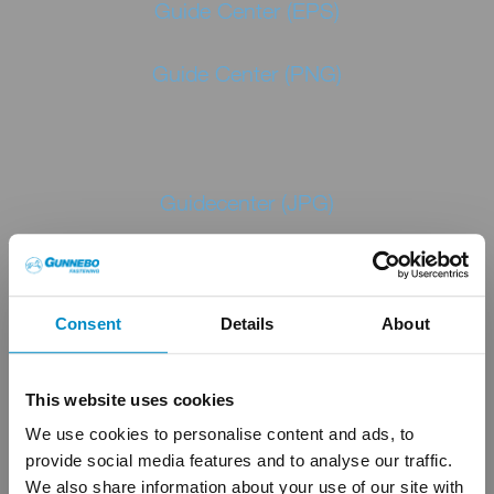
Guide Center (EPS)
Guide Center (PNG)
Guidecenter (JPG)
Consent
Details
About
Spik för alla pistoler, omslag (JPG)
This website uses cookies
We use cookies to personalise content and ads, to
provide social media features and to analyse our traffic.
We also share information about your use of our site with