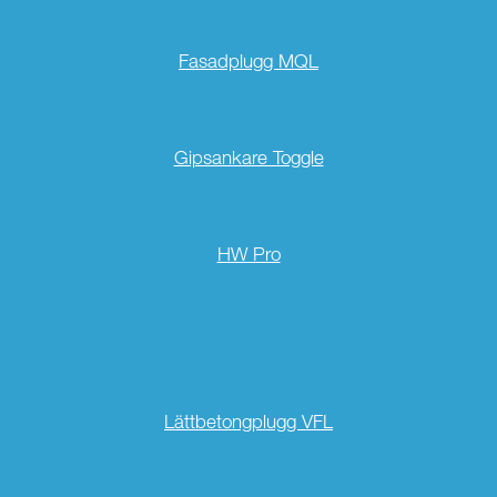
Fasadplugg MQL
Gipsankare Toggle
HW Pro
Lättbetongplugg VFL