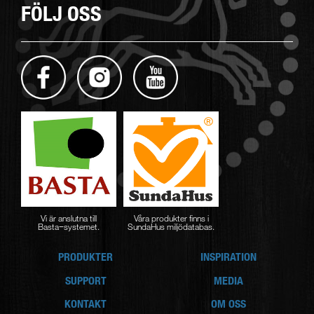
FÖLJ OSS
Vi är anslutna till
Våra produkter finns i
Basta−systemet.
SundaHus miljödatabas.
PRODUKTER
INSPIRATION
SUPPORT
MEDIA
KONTAKT
OM OSS