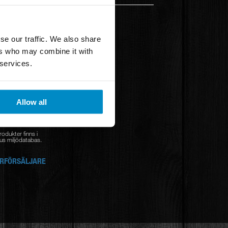
se our traffic. We also share
ers who may combine it with
 services.
Allow all
rodukter finns i
s miljödatabas.
RFÖRSÄLJARE