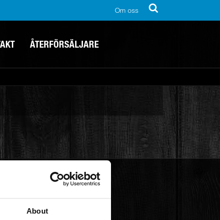
Om oss
TAKT
ÅTERFÖRSÄLJARE
About