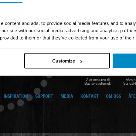
e content and ads, to provide social media features and to analy
 our site with our social media, advertising and analytics partn
 provided to them or that they’ve collected from your use of their
Customize
Vi är anslutna till
Våra p
Basta−systemet.
SundaHu
INSPIRATION
SUPPORT
MEDIA
KONTAKT
OM OSS
ÅTE