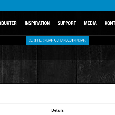
ODUKTER
INSPIRATION
SUPPORT
MEDIA
KON
CERTIFIERINGAR OCH ANSLUTNINGAR:
t och tillverkat
FÖLJ OSS
användaren. Med kvalitet och
Details
 ett av Sveriges starkaste