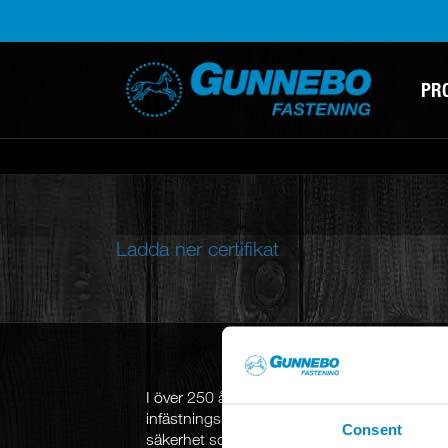
PR
Ladda ner certifikat
I över 250
år har Gunnebo Fastening utveckla
infästningslösningar för den professionella 
Consent
säkerhet som ledstjärnor i vår utveckling har