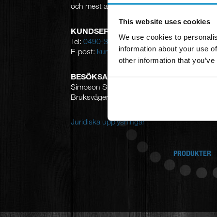
och mest aktade varumärken skapats.
This website uses cookies
KUNDSERVICE
We use cookies to personalis
Tel:
0490-300 00
information about your use of
E-post:
kundservice@strongtie.se
other information that you’ve
BESÖKSADRESS
Simpson Strong-Tie AB
Bruksvägen 2, 593 75 Gunnebo
Juridiska upplysningar
PRODUKTER