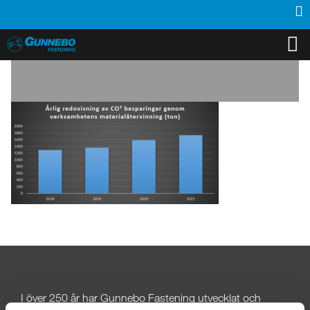
PRODUKTER
INSPIRATION
SUPPORT
MEDIA
KONTAKT
OM OSS
ÅTERFÖRSÄLJARE
I över 250
år har Gunnebo Fastening utvecklat och