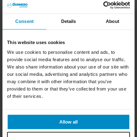
tillverkat infästningslösningar för den professionella
användaren. Med kvalitet och säkerhet som ledstjärnor i
vår utveckling har ett av Sveriges starkaste och mest
aktade varumärken skapats.
Consent
Details
About
KUNDSERVICE
Tel:
0490-300 00
This website uses cookies
E-post:
kundservice@strongtie.se
We use cookies to personalise content and ads, to
provide social media features and to analyse our traffic.
BESÖKSADRESS
We also share information about your use of our site with
Simpson Strong-Tie AB
our social media, advertising and analytics partners who
Bruksvägen 2, 593 75 Gunnebo
may combine it with other information that you’ve
provided to them or that they’ve collected from your use
Juridiska upplysningar
of their services.
FÖLJ OSS
Allow all