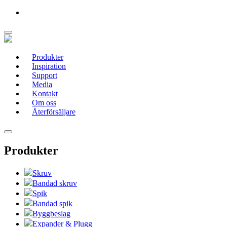
Produkter
Inspiration
Support
Media
Kontakt
Om oss
Återförsäljare
Produkter
Skruv
Bandad skruv
Spik
Bandad spik
Byggbeslag
Expander & Plugg