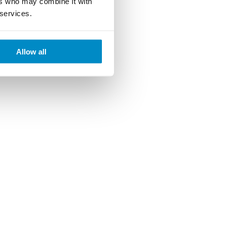
ers who may combine it with
 services.
Allow all