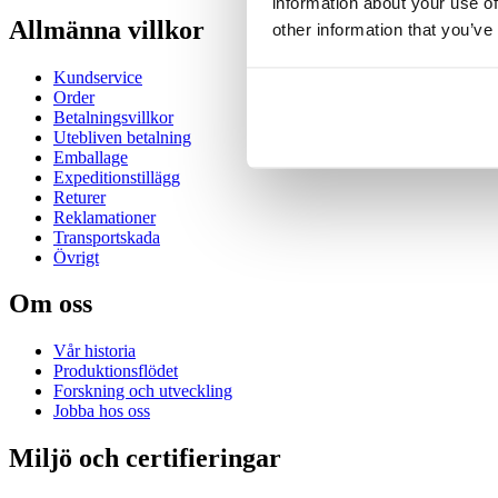
information about your use of
Allmänna villkor
other information that you’ve
Kundservice
Order
Betalningsvillkor
Utebliven betalning
Emballage
Expeditionstillägg
Returer
Reklamationer
Transportskada
Övrigt
Om oss
Vår historia
Produktionsflödet
Forskning och utveckling
Jobba hos oss
Miljö och certifieringar