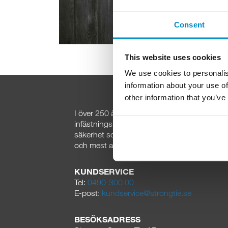
Consent
This website uses cookies
We use cookies to personalis
information about your use of
other information that you’ve
I över 250
år har Gunnebo Fastening utveckla
infästningslösningar för den professionella 
säkerhet som ledstjärnor i vår utveckling har
och mest aktade varumärken skapats.
KUNDSERVICE
Tel:
0490-300 00
E-post:
kundservice@strongtie.se
BESÖKSADRESS