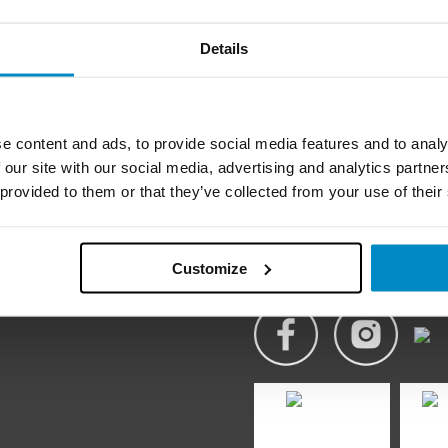
Details
e content and ads, to provide social media features and to analy
 our site with our social media, advertising and analytics partn
 provided to them or that they’ve collected from your use of their
t och tillverkat
FÖLJ OSS
användaren. Med kvalitet och
 ett av Sveriges starkaste
Customize