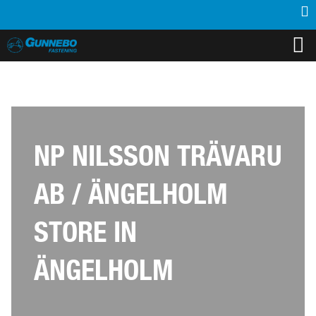
PRODUKTER
INSPIRATION
SUPPORT
MEDIA
KONTAKT
OM OSS
ÅTERFÖRSÄLJARE
NP NILSSON TRÄVARU
AB / ÄNGELHOLM
STORE IN
ÄNGELHOLM