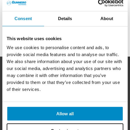
Consent
Details
About
« TILLBAKA
This website uses cookies
We use cookies to personalise content and ads, to
provide social media features and to analyse our traffic.
We also share information about your use of our site with
our social media, advertising and analytics partners who
may combine it with other information that you’ve
I över 250
år har Gunnebo Fastening utvecklat och
provided to them or that they’ve collected from your use
tillverkat infästningslösningar för den professionella
of their services.
användaren. Med kvalitet och säkerhet som ledstjärnor i
vår utveckling har ett av Sveriges starkaste och mest
aktade varumärken skapats.
Allow all
KUNDSERVICE
Tel:
0490-300 00