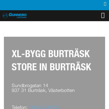
PRODUKTER
INSPIRATION
SUPPORT
MEDIA
KONTAKT
OM OSS
ÅTERFÖRSÄLJARE
XL-BYGG BURTRÄSK
STORE IN BURTRÄSK
Sundbrogatan 14
937 31 Burträsk, Västerbotten
Telefon:
46101506000