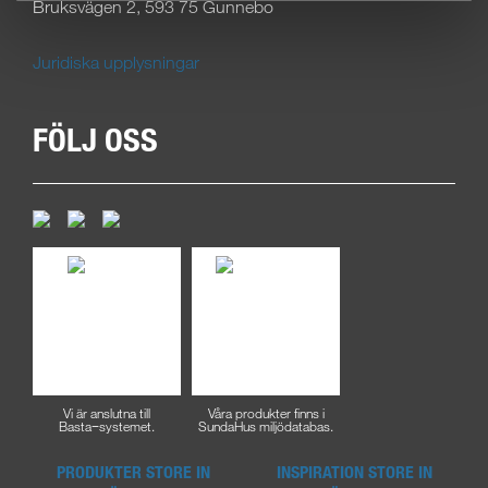
Bruksvägen 2, 593 75 Gunnebo
Juridiska upplysningar
FÖLJ OSS
Vi är anslutna till
Våra produkter finns i
Basta−systemet.
SundaHus miljödatabas.
PRODUKTER
STORE IN
INSPIRATION
STORE IN