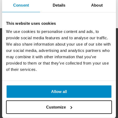
« TILLBAKA
Consent
Details
About
This website uses cookies
We use cookies to personalise content and ads, to
provide social media features and to analyse our traffic.
We also share information about your use of our site with
I över 250
år har Gunnebo Fastening utvecklat och
our social media, advertising and analytics partners who
tillverkat infästningslösningar för den professionella
may combine it with other information that you’ve
användaren. Med kvalitet och säkerhet som ledstjärnor i
provided to them or that they’ve collected from your use
vår utveckling har ett av Sveriges starkaste och mest
of their services.
aktade varumärken skapats.
KUNDSERVICE
Tel:
0490-300 00
Allow all
E-post:
kundservice@strongtie.se
Customize
BESÖKSADRESS
Simpson Strong-Tie AB