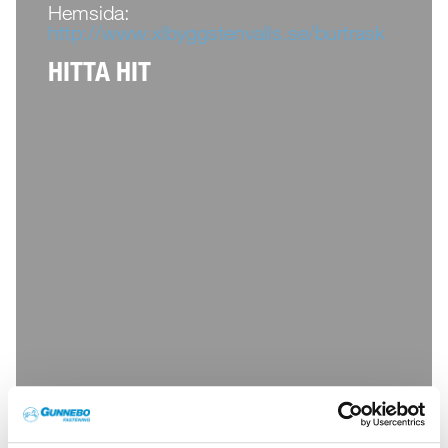
Hemsida:
http://www.xlbyggstenvalls.se/burtrask
HITTA HIT