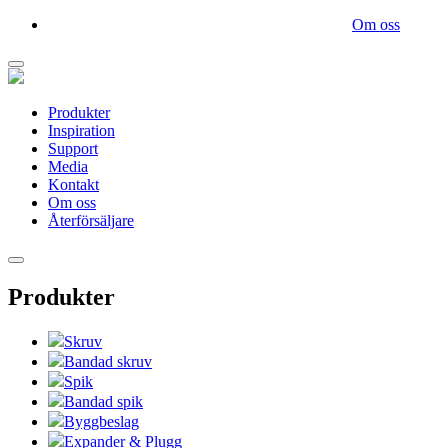
Om oss
Produkter
Inspiration
Support
Media
Kontakt
Om oss
Återförsäljare
Produkter
Skruv
Bandad skruv
Spik
Bandad spik
Byggbeslag
Expander & Plugg