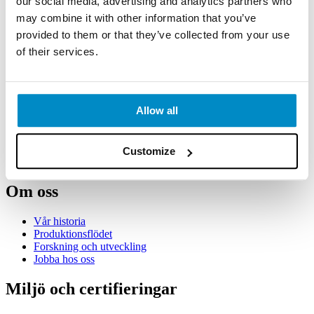
our social media, advertising and analytics partners who
Allmänna villkor
may combine it with other information that you’ve
provided to them or that they’ve collected from your use
Kundservice
of their services.
Order
Betalningsvillkor
Utebliven betalning
Emballage
Allow all
Expeditionstillägg
Returer
Reklamationer
Transportskada
Customize
Övrigt
Om oss
Vår historia
Produktionsflödet
Forskning och utveckling
Jobba hos oss
Miljö och certifieringar