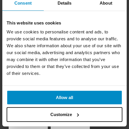
Consent
Details
About
Tel:
0490-300 00
E-post:
kundservice@strongtie.se
This website uses cookies
BESÖKSADRESS
We use cookies to personalise content and ads, to
Simpson Strong-Tie AB
Bruksvägen 2, 593 75 Gunnebo
provide social media features and to analyse our traffic.
We also share information about your use of our site with
our social media, advertising and analytics partners who
Juridiska upplysningar
may combine it with other information that you’ve
provided to them or that they’ve collected from your use
FÖLJ OSS
of their services.
Allow all
Customize