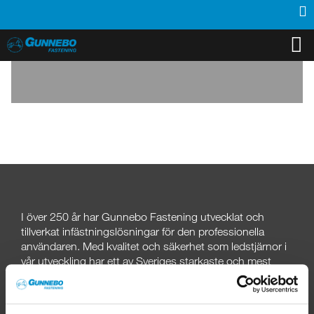
PRODUKTER
INSPIRATION
SUPPORT
MEDIA
KONTAKT
OM OSS
ÅTERFÖRSÄLJARE
I över 250
år har Gunnebo Fastening utvecklat och
tillverkat infästningslösningar för den professionella
användaren. Med kvalitet och säkerhet som ledstjärnor i
vår utveckling har ett av Sveriges starkaste och mest
aktade varumärken skapats.
KUNDSERVICE