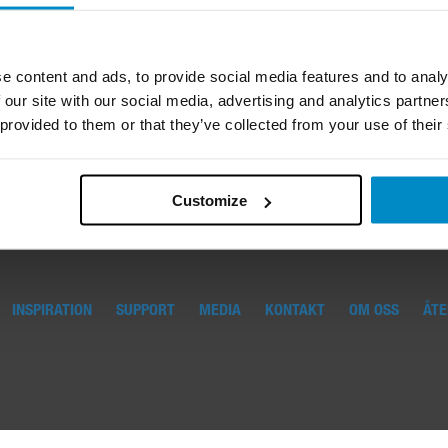
e content and ads, to provide social media features and to analy
 our site with our social media, advertising and analytics partn
 provided to them or that they’ve collected from your use of their
Customize
Vi är anslutna till
Våra p
Basta−systemet.
SundaHu
INSPIRATION
SUPPORT
MEDIA
KONTAKT
OM OSS
ÅTE