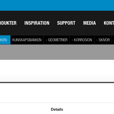
ODUKTER
INSPIRATION
SUPPORT
MEDIA
KON
KEN:
KUNSKAPSBANKEN
- GEOMETRIER
- KORROSION
- SKIVOR
t och tillverkat
FÖLJ OSS
användaren. Med kvalitet och
Details
 ett av Sveriges starkaste