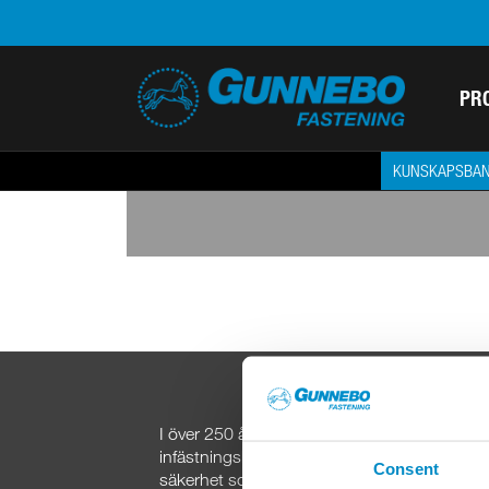
PR
KUNSKAPSBAN
I över 250
år har Gunnebo Fastening utveckla
infästningslösningar för den professionella 
Consent
säkerhet som ledstjärnor i vår utveckling har