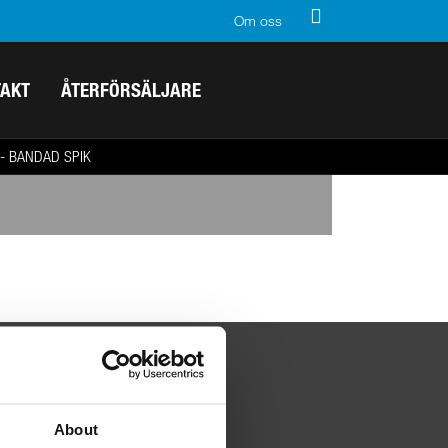
Om oss
TAKT
ÅTERFÖRSÄLJARE
- BANDAD SPIK
About