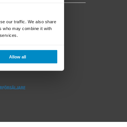
se our traffic. We also share
ers who may combine it with
 services.
Allow all
rodukter finns i
s miljödatabas.
RFÖRSÄLJARE