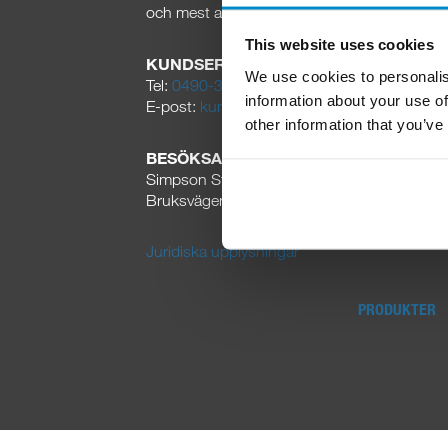
och mest aktade varumärken skapats.
This website uses cookies
KUNDSERVICE
We use cookies to personalis
Tel:
0490-300 00
information about your use of
E-post:
kundservice@strongtie.se
other information that you’ve
BESÖKSADRESS
Simpson Strong-Tie AB
Bruksvägen 2, 593 75 Gunnebo
Juridiska upplysningar
PRODUKTER