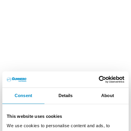
REFERENSOBJEKT
Consent
Details
About
REFERENSOBJEKT DÄR VÅRA PRODUKTER
SPELAR EN VIKTIG ROLL.
This website uses cookies
I över 250
år har Gunnebo Fastening utvecklat och tillverkat
infästningslösningar för den professionella användaren. Med
We use cookies to personalise content and ads, to
kvalitet och säkerhet som ledstjärnor i vår utveckling har ett