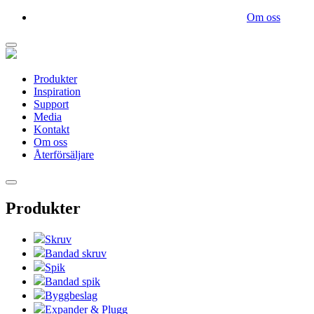
Om oss
Produkter
Inspiration
Support
Media
Kontakt
Om oss
Återförsäljare
Produkter
Skruv
Bandad skruv
Spik
Bandad spik
Byggbeslag
Expander & Plugg