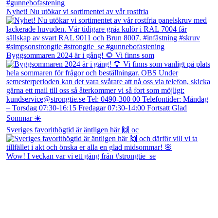
Nyhet! Nu utökar vi sortimentet av vår rostfria
Byggsommaren 2024 är i gång! 🌻 Vi finns som
Sveriges favorithögtid är äntligen här 🙌 oc
Wow! I veckan var vi ett gäng från #strongtie_se