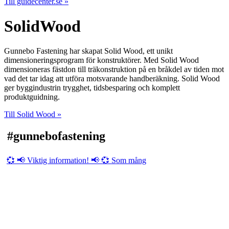
Till guidecenter.se »
Solid
Wood
Gunnebo Fastening har skapat Solid Wood
, ett unikt
dimensioneringsprogram för konstruktörer. Med Solid Wood
dimensioneras fästdon till träkonstruktion på en bråkdel av tiden mot
vad det tar idag att utföra motsvarande handberäkning. Solid Wood
ger byggindustrin trygghet, tidsbesparing och komplett
produktguidning.
Till Solid Wood »
#gunnebofastening
💞 📢 Viktig information! 📢 💞 Som mång