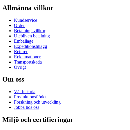
Allmänna villkor
Kundservice
Order
Betalningsvillkor
Utebliven betalning
Emballage
Expeditionstillägg
Returer
Reklamationer
Transportskada
Övrigt
Om oss
Vår historia
Produktionsflödet
Forskning och utveckling
Jobba hos oss
Miljö och certifieringar