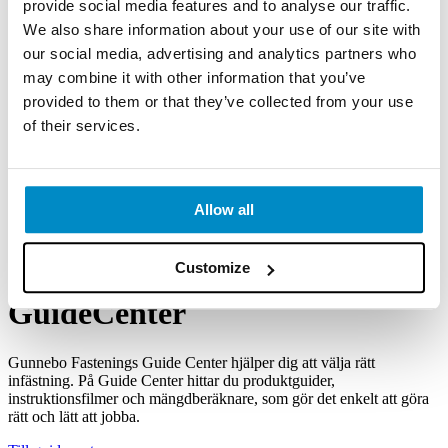
provide social media features and to analyse our traffic.
av Sveriges starkaste och mest aktade varumärken skapats.
We also share information about your use of our site with
our social media, advertising and analytics partners who
Visa fler referenser »
may combine it with other information that you’ve
provided to them or that they’ve collected from your use
of their services.
Allow all
Customize
Guide
Center
Gunnebo Fastenings Guide Center
hjälper dig att välja rätt
infästning. På Guide Center hittar du produktguider,
instruktionsfilmer och mängdberäknare, som gör det enkelt att göra
rätt och lätt att jobba.