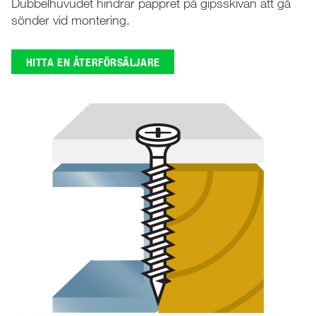
Dubbelhuvudet hindrar pappret på gips­skivan­ att gå
sönder vid montering.
HITTA EN ÅTERFÖRSÄLJARE