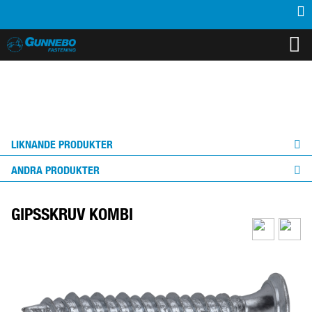
PRODUKTER
INSPIRATION
SUPPORT
MEDIA
KONTAKT
OM OSS
ÅTERFÖRSÄLJARE
LIKNANDE PRODUKTER
ANDRA PRODUKTER
GIPSSKRUV KOMBI
Produkten kan
monteras inomhus eller
i torra miljöer.
Klicka för att läsa mer.