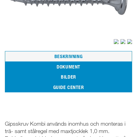
BESKRIVNING
DOKUMENT
Beskrivning
Artiklar
BILDER
Bilder
GUIDE CENTER
Gipsskruv Kombi används inomhus och monteras i
trä- samt stålregel­ med maxtjocklek 1,0 mm.