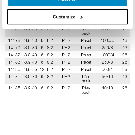
Z111040
3.9
40
6
8.2
PH2
Bandad
1000/8
26
2
Z111055
3.9
55
6
8.2
PH2
Bandad
1000/6
39
3
Customize
71185
3.9
30
6
8.2
PH2
Big
3000/1
13
1
pack
71186
3.9
40
6
8.2
PH2
Big
2000/1
26
2
pack
14178
3.9
30
6
8.2
PH2
Paket
1000/6
13
1
14179
3.9
30
6
8.2
PH2
Paket
250/8
13
1
14182
3.9
40
6
8.2
PH2
Paket
1000/4
26
2
14183
3.9
40
6
8.2
PH2
Paket
250/8
26
2
14186
3.9
55
12
8.2
PH2
Paket
500/4
39
3
14181
3.9
30
6
8.2
PH2
Pås-
50/10
13
1
pack
14185
3.9
40
6
8.2
PH2
Pås-
40/10
26
2
pack