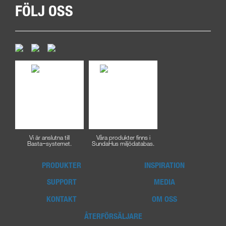
FÖLJ OSS
Vi är anslutna till
Våra produkter finns i
Basta−systemet.
SundaHus miljödatabas.
PRODUKTER
INSPIRATION
SUPPORT
MEDIA
KONTAKT
OM OSS
ÅTERFÖRSÄLJARE