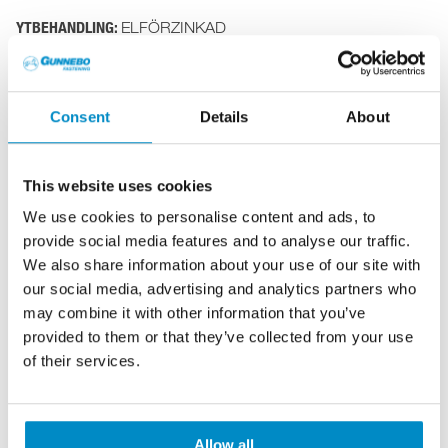
YTBEHANDLING:
ELFÖRZINKAD
Consent
Details
About
This website uses cookies
We use cookies to personalise content and ads, to
provide social media features and to analyse our traffic.
We also share information about your use of our site with
FILTRERA ARTIKLAR
our social media, advertising and analytics partners who
may combine it with other information that you’ve
LÄNGD:
30
40
55
provided to them or that they’ve collected from your use
FÖRP.:
BANDAD
BIG PACK
PAKET
PÅS-PACK
of their services.
L
L1
D
Bits/skalle
Förp.storlek
Art.nr
ø
Förp.
Z111030
3.9
30
6
8.2
PH2
Bandad
1000/8
13
1
Allow all